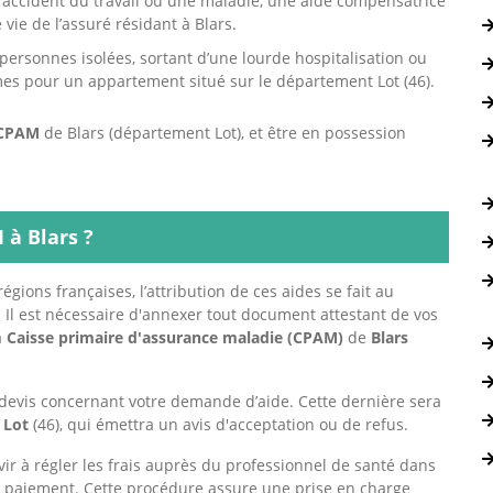
n accident du travail ou une maladie, une aide compensatrice
 vie de l’assuré résidant à Blars.
personnes isolées, sortant d’une lourde hospitalisation ou
es pour un appartement situé sur le département Lot (46).
CPAM
de Blars (département Lot), et être en possession
à Blars ?
égions françaises, l’attribution de ces aides se fait au
s. Il est nécessaire d'annexer tout document attestant de vos
a
Caisse primaire d'assurance maladie (CPAM)
de
Blars
devis concernant votre demande d’aide. Cette dernière sera
e
Lot
(46), qui émettra un avis d'acceptation ou de refus.
vir à régler les frais auprès du professionnel de santé dans
t paiement. Cette procédure assure une prise en charge