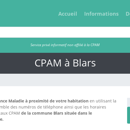
Accueil
Informations
D
Service privé informatif non affilié à la CPAM
CPAM à Blars
nce Maladie à proximité de votre habitation
en utilisant la
emble des numéros de téléphone ainsi que les horaires
locaux CPAM
de la commune Blars située dans le
e.