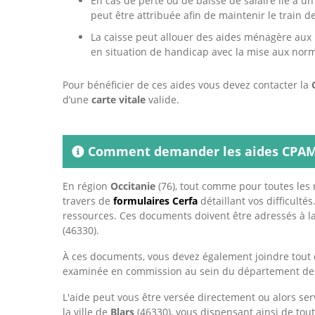
En cas de perte ou de baisse de salaire lié à u
peut être attribuée afin de maintenir le train de
La caisse peut allouer des aides ménagère aux 
en situation de handicap avec la mise aux norm
Pour bénéficier de ces aides vous devez contacter la
d’une
carte vitale
valide.
Comment demander les aides CPAM 
En région
Occitanie
(76), tout comme pour toutes les r
travers de
formulaires Cerfa
détaillant vos difficulté
ressources. Ces documents doivent être adressés à l
(46330).
À ces documents, vous devez également joindre tout 
examinée en commission au sein du département d
L'aide peut vous être versée directement ou alors ser
la ville de
Blars
(46330), vous dispensant ainsi de tou