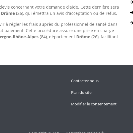
devis concernant votre demande d’aide. Cette dernière sera
e
Drôme
(26), qui émettra un avis d'acceptation ou de refus.
vir à régler les frais auprès du professionnel de santé dans
out paiement. Cette procédure assure une prise en charge
ergne-Rhône-Alpes
(84), département
Drôme
(26), facilitant
s
Contactez nous
Plan du site
Modifier le consentement