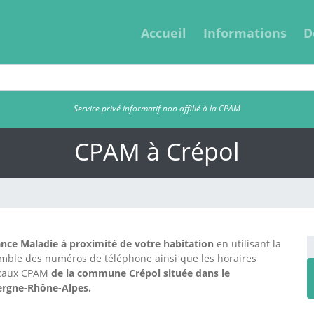
Accueil
Informations
D
Service privé informatif non affilié à la CPAM
CPAM à Crépol
nce Maladie à proximité de votre habitation
en utilisant la
emble des numéros de téléphone ainsi que les horaires
locaux CPAM
de la commune Crépol située dans le
ergne-Rhône-Alpes.