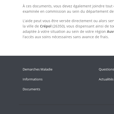
À ces documents, vous devez également joindre tout 
examinée en commission au sein du département d
L'aide peut vous être versée directement ou alors ser
la ville de
Crépol
(26350), vous dispensant ainsi de t
adaptée à votre situation au sein de votre région
Auv
l'accès aux soins nécessaires sans avance de frais.
Demarches Maladie
Question
Informations
Actualités
Documents