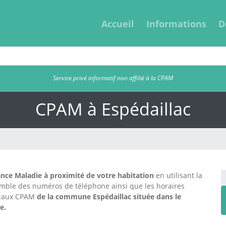
Accueil
Informations
D
Service privé informatif non affilié à la CPAM
CPAM à Espédaillac
nce Maladie à proximité de votre habitation
en utilisant la
emble des numéros de téléphone ainsi que les horaires
locaux CPAM
de la commune Espédaillac située dans le
e.