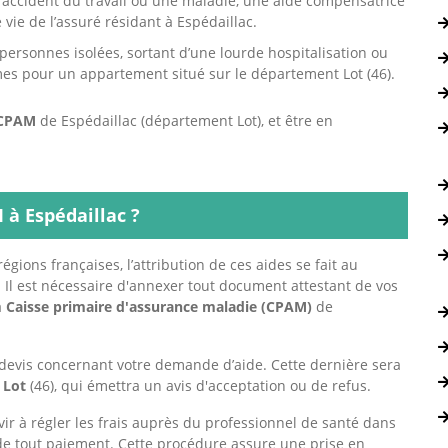
n accident du travail ou une maladie, une aide compensatrice
 vie de l’assuré résidant à Espédaillac.
personnes isolées, sortant d’une lourde hospitalisation ou
es pour un appartement situé sur le département Lot (46).
CPAM
de Espédaillac (département Lot), et être en
à Espédaillac ?
égions françaises, l’attribution de ces aides se fait au
s. Il est nécessaire d'annexer tout document attestant de vos
a
Caisse primaire d'assurance maladie (CPAM)
de
devis concernant votre demande d’aide. Cette dernière sera
e
Lot
(46), qui émettra un avis d'acceptation ou de refus.
vir à régler les frais auprès du professionnel de santé dans
de tout paiement. Cette procédure assure une prise en