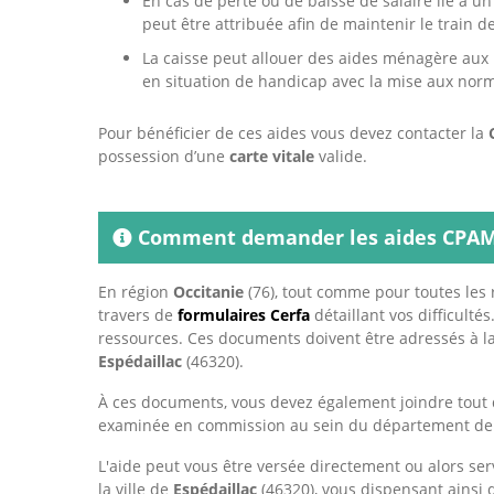
En cas de perte ou de baisse de salaire lié à u
peut être attribuée afin de maintenir le train de
La caisse peut allouer des aides ménagère aux 
en situation de handicap avec la mise aux norm
Pour bénéficier de ces aides vous devez contacter la
possession d’une
carte vitale
valide.
Comment demander les aides CPAM 
En région
Occitanie
(76), tout comme pour toutes les r
travers de
formulaires Cerfa
détaillant vos difficulté
ressources. Ces documents doivent être adressés à l
Espédaillac
(46320).
À ces documents, vous devez également joindre tout 
examinée en commission au sein du département d
L'aide peut vous être versée directement ou alors ser
la ville de
Espédaillac
(46320), vous dispensant ainsi 