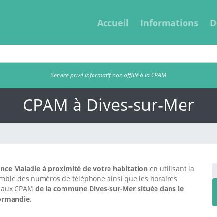
Accueil
Informations
D
Service privé informatif non affilié à la CPAM
CPAM à Dives-sur-Mer
nce Maladie à proximité de votre habitation
en utilisant la
emble des numéros de téléphone ainsi que les horaires
locaux CPAM
de la commune Dives-sur-Mer située dans le
Normandie.