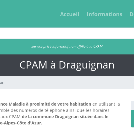
Accueil
Informations
D
Service privé informatif non affilié à la CPAM
CPAM à Draguignan
nan
nce Maladie à proximité de votre habitation
en utilisant la
emble des numéros de téléphone ainsi que les horaires
locaux CPAM
de la commune Draguignan située dans le
ce-Alpes-Côte d'Azur.