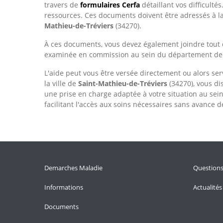
travers de
formulaires Cerfa
détaillant vos difficulté
ressources. Ces documents doivent être adressés à l
Mathieu-de-Tréviers
(34270).
À ces documents, vous devez également joindre tout 
examinée en commission au sein du département d
L'aide peut vous être versée directement ou alors ser
la ville de
Saint-Mathieu-de-Tréviers
(34270), vous di
une prise en charge adaptée à votre situation au sei
facilitant l'accès aux soins nécessaires sans avance de
Demarches Maladie
Question
Informations
Actualités
Documents