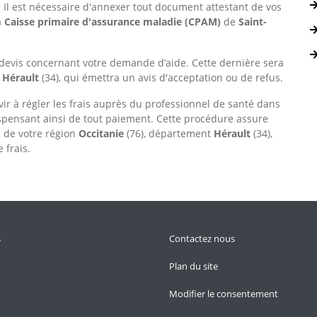
s. Il est nécessaire d'annexer tout document attestant de vos
a
Caisse primaire d'assurance maladie (CPAM)
de
Saint-
devis concernant votre demande d’aide. Cette dernière sera
e
Hérault
(34), qui émettra un avis d'acceptation ou de refus.
vir à régler les frais auprès du professionnel de santé dans
spensant ainsi de tout paiement. Cette procédure assure
n de votre région
Occitanie
(76), département
Hérault
(34),
 frais.
s
Contactez nous
Plan du site
Modifier le consentement