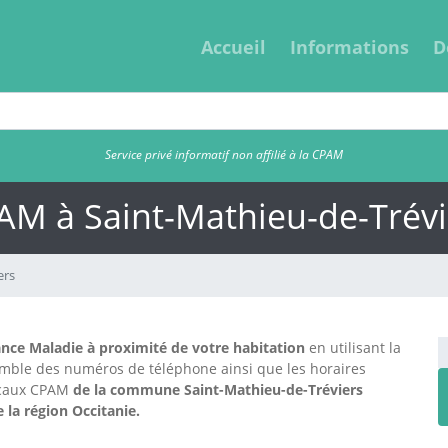
Accueil
Informations
D
Service privé informatif non affilié à la CPAM
AM à Saint-Mathieu-de-Trévi
ers
nce Maladie à proximité de votre habitation
en utilisant la
emble des numéros de téléphone ainsi que les horaires
locaux CPAM
de la commune Saint-Mathieu-de-Tréviers
 la région Occitanie.